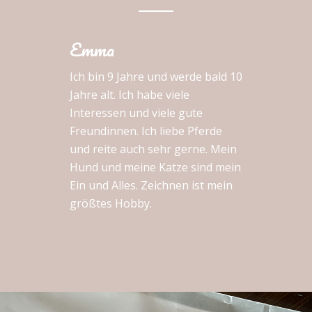
Emma
Ich bin 9 Jahre und werde bald 10
Jahre alt. Ich habe viele
Interessen und viele gute
Freundinnen. Ich liebe Pferde
und reite auch sehr gerne. Mein
Hund und meine Katze sind mein
Ein und Alles. Zeichnen ist mein
größtes Hobby.