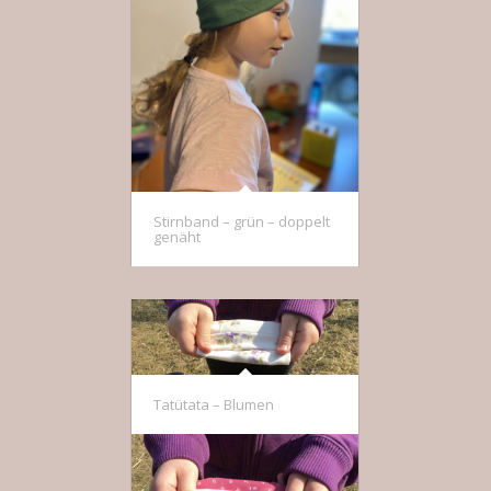
Stirnband – grün – doppelt
genäht
Tatütata – Blumen