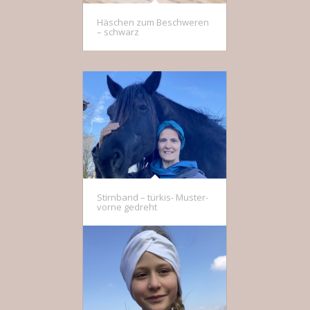
Häschen zum Beschweren
– schwarz
Stirnband – türkis- Muster-
vorne gedreht